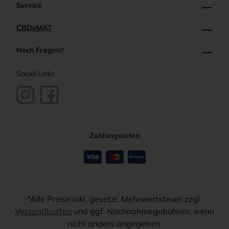
Service
.
besticht Jack Herer durch eine
go
schöne Blütenform mit orange-
CBDoMAT
goldenen Trichomen.
Noch Fragen?
Social Links
Zahlungsarten
*Alle Preise inkl. gesetzl. Mehrwertsteuer zzgl.
Versandkosten
und ggf. Nachnahmegebühren, wenn
nicht anders angegeben.