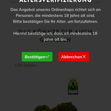
Das Angebot unseres Onlineshops richtet sich an
Personen, die mindestens 18 Jahre alt sind.
Bitte bestätigen Sie Ihr Alter, um fortzufahren.
DAS KÖNNTE DIR AUCH
Hiermit bestätige ich, dass ich mindestens 18
GEFALLEN
Jahre alt bin.
Bestätigen
Abbrechen
Produktgalerie überspringen
CBD Blüten